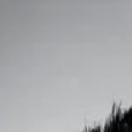
शैली
वर्ष
ट्रेंडिंग
CineSwipe
Install
🇮🇳
ट्रेंडिंग
🇮🇳
होम