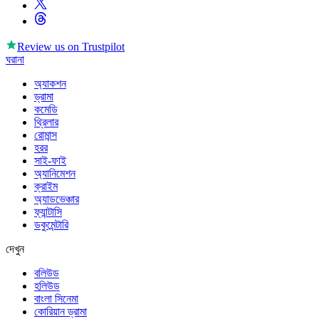
Review us on
Trustpilot
ঘরানা
অ্যাকশন
ড্রামা
কমেডি
থ্রিলার
রোমান্স
হরর
সাই-ফাই
অ্যানিমেশন
ক্রাইম
অ্যাডভেঞ্চার
ফ্যান্টাসি
ডকুমেন্টারি
দেখুন
বলিউড
হলিউড
বাংলা সিনেমা
কোরিয়ান ড্রামা