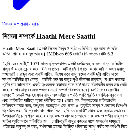
ফিডব্যাক পাঠান
ফিডব্যাক
সিনেমা সম্পর্কে
Haathi Mere Saathi
Haathi Mere Saathi একটি সিনেমা দৈর্ঘ্য 2 ঘণ্টা 6 মিনিট।
মূল ভাষা ইংরেজি,
অডিও পাওয়া যায় মূল ভাষায়।
IMDb-তে 605 ভোটের ভিত্তিতে রেটিং 6.3।
"হাথি মেরে সাথী," 1971 সালে মুক্তিপ্রাপ্ত একটি চলচ্চিত্র, রাজেশ খান্না অভিনীত
রাজুর জীবনকে কেন্দ্র করে, যিনি ভারতের একটি গ্রামীণ গ্রামে বসবাসকারী একজন দয়ালু
পশুপ্রেমী। রাজুর এবং একটি হাতির, বিশেষ করে রাজু নামের একটি স্ত্রী হাতির সাথে
সম্পর্ক কাহিনীর মূল কেন্দ্র। কাহিনী শুরু হয় রাজুর সুখী জীবনের মাধ্যমে, যেখানে পশুদের
প্রতি তার ভালোবাসা একটি দুঃখজনক দুর্ঘটনার ফলে ঘটে যাওয়া ঘটনাবলীর জন্য মঞ্চ তৈরি
করে, যা তার মানুষের এবং পশুদের সাথে সম্পর্ক পরিবর্তন করে। চলচ্চিত্রের কেন্দ্রীয়
সংঘাতটি তখনই শুরু হয় যখন রাজুর পশু সঙ্গীদের প্রতি প্রতিশ্রুতি সামাজিক প্রত্যাশা
এবং পারিবারিক দায়িত্ব দ্বারা পরীক্ষিত হয়। প্রেম এবং বিশ্বস্ততার জটিলতাগুলি
অতিক্রম করার সময়, বন্ধুত্ব, আত্মত্যাগ এবং মানব ও প্রকৃতির মধ্যে সংগ্রামের থিমগুলি
উন্মোচিত হয়। টি. প্রকাশ রাও পরিচালিত "হাথি মেরে সাথী" নাটক এবং অ্যাডভেঞ্চারের
উপাদানগুলিকে মিশ্রিত করে, যার সুর কখনও হালকা মেজাজে এবং কখনও গভীর বন্ধুত্ব ও
ক্ষতির প্রতিফলনে পরিবর্তিত হয়। চলচ্চিত্রটি রাজুর পশুদের সাথে সম্পর্কের মাধ্যমে
পরিচয়ের অনুসন্ধান করে, দর্শকদের তাদের নির্বাচিত পরিবারের সাথে গভীর সম্পর্কগুলি নিয়ে