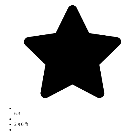
6.3
2 ঘ 6 মি