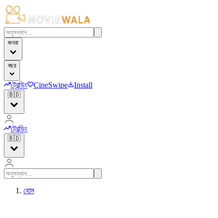
জনরা
বছর
ট্রেন্ডিং
CineSwipe
Install
🇧🇩
ট্রেন্ডিং
🇧🇩
হোম