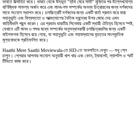
ভাবতে উত্সাহিত করে। ভারত থেকে উদ্ভূত "হাথি মেরে সাথী" মুক্তির পর উল্লেখযোগ্য
বাণিজ্যিক সাফল্য অর্জন করে এবং মানব-পশু সম্পর্কের অনন্য চিত্রায়নের জন্য দর্শকদের
সাথে সংযোগ স্থাপন করে। চলচ্চিত্রটি দর্শকদের জন্য একটি বার্তা প্রদান করে যারা
সহানুভূতি এবং বিশ্বস্ততা ও আত্মত্যাগের নৈতিক দ্বন্দ্বের উপর জোর দেয় এমন
কাহিনীগুলি পছন্দ করেন। এর প্রভাব ভারতীয় সিনেমায় একটি স্থায়ী ঐতিহ্য হিসেবে স্পষ্ট,
যেখানে এটি মানব ও পশুর মধ্যে সম্পর্কের অনুসন্ধানকারী চলচ্চিত্রগুলির জন্য একটি
মাইলফলক হিসেবে রয়ে গেছে, যা সহানুভূতি এবং সহাবস্থানের বৃহত্তর সাংস্কৃতিক
মূল্যবোধকে প্রতিফলিত করে।
Haathi Mere Saathi Moviewala-তে HD-তে অনলাইনে দেখুন — শুধু প্লে
চাপুন। প্লেয়ার আপনার সংযোগ অনুযায়ী খাপ খায় এবং ফোন, ট্যাবলেট, ল্যাপটপ ও স্মার্ট
টিভিতে কাজ করে।